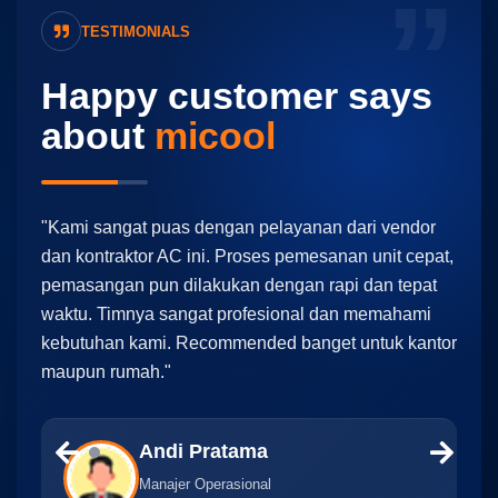
TESTIMONIALS
Happy customer says
about
micool
"Kami sangat puas dengan pelayanan dari vendor
"Mula
dan kontraktor AC ini. Proses pemesanan unit cepat,
insta
pemasangan pun dilakukan dengan rapi dan tepat
Kuali
waktu. Timnya sangat profesional dan memahami
pros
kebutuhan kami. Recommended banget untuk kantor
aktiv
maupun rumah."
Andi Pratama
Manajer Operasional