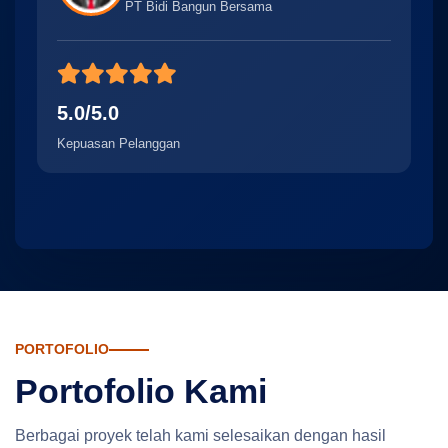
PT Bidi Bangun Bersama
5
5.0/5.0
Ke
Kepuasan Pelanggan
PORTOFOLIO
Portofolio Kami
Berbagai proyek telah kami selesaikan dengan hasil