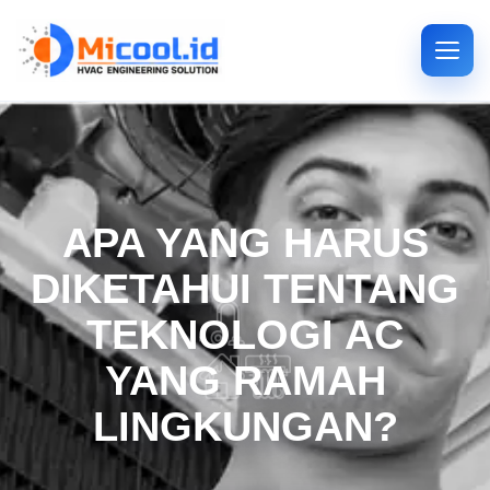
APA YANG HARUS
DIKETAHUI TENTANG
TEKNOLOGI AC
YANG RAMAH
LINGKUNGAN?