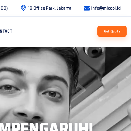
:00)
18 Office Park, Jakarta
info@micool.id
NTACT
Get Quote
EMPENGARUHI