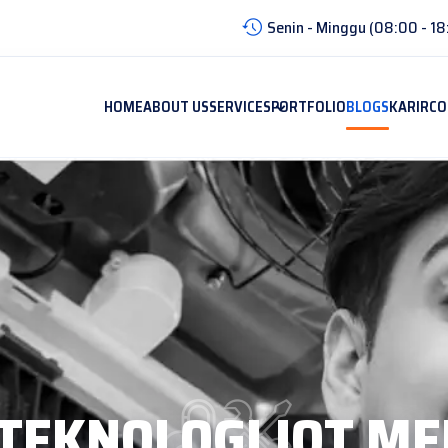
Senin - Minggu (08:00 - 18
HOME
ABOUT US
SERVICES
PORTFOLIO
BLOGS
KARIR
CO
TEKNOLOGI IOT M