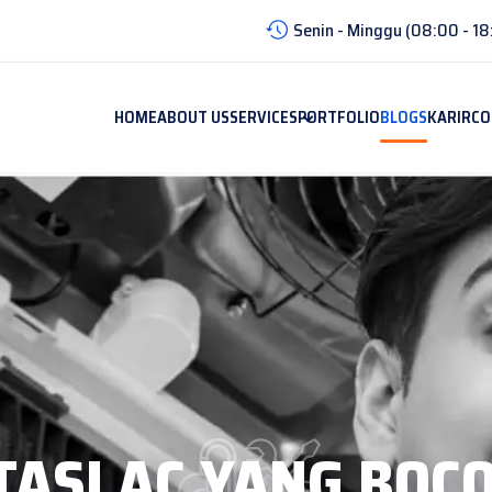
Senin - Minggu (08:00 - 18
HOME
ABOUT US
SERVICES
PORTFOLIO
BLOGS
KARIR
CO
ASI AC YANG BOCOR