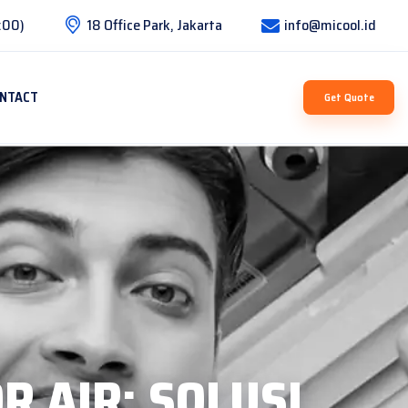
:00)
18 Office Park, Jakarta
info@micool.id
NTACT
Get Quote
 AIR: SOLUSI