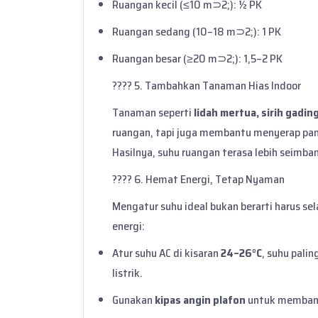
Ruangan kecil (≤10 m⊃2;): ½ PK
Ruangan sedang (10–18 m⊃2;): 1 PK
Ruangan besar (≥20 m⊃2;): 1,5–2 PK
???? 5. Tambahkan Tanaman Hias Indoor
Tanaman seperti
lidah mertua, sirih gadin
ruangan, tapi juga membantu menyerap pa
Hasilnya, suhu ruangan terasa lebih seimba
???? 6. Hemat Energi, Tetap Nyaman
Mengatur suhu ideal bukan berarti harus se
energi:
Atur suhu AC di kisaran
24–26°C
, suhu pali
listrik.
Gunakan
kipas angin plafon
untuk membantu