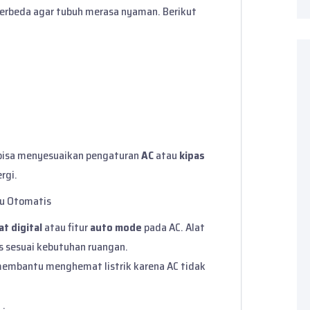
erbeda agar tubuh merasa nyaman. Berikut
 bisa menyesuaikan pengaturan
AC
atau
kipas
rgi.
hu Otomatis
t digital
atau fitur
auto mode
pada AC. Alat
s sesuai kebutuhan ruangan.
 membantu menghemat listrik karena AC tidak