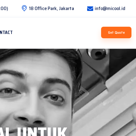
:00)
18 Office Park, Jakarta
info@micool.id
NTACT
Get Quote
AL UNTUK