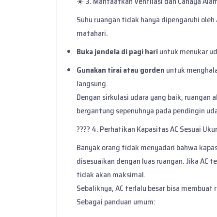
☀️ 3. Manfaatkan Ventilasi dan Cahaya Ala
Suhu ruangan tidak hanya dipengaruhi oleh A
matahari.
Buka jendela di pagi hari
untuk menukar ud
Gunakan tirai atau gorden
untuk menghalan
langsung.
Dengan sirkulasi udara yang baik, ruangan a
bergantung sepenuhnya pada pendingin uda
???? 4. Perhatikan Kapasitas AC Sesuai Uk
Banyak orang tidak menyadari bahwa kapasi
disesuaikan dengan luas ruangan. Jika AC te
tidak akan maksimal.
Sebaliknya, AC terlalu besar bisa membuat r
Sebagai panduan umum: