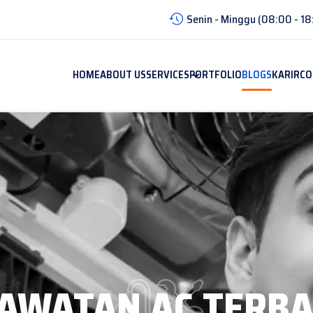
Senin - Minggu (08:00 - 18
HOME
ABOUT US
SERVICES
PORTFOLIO
BLOGS
KARIR
CO
RAWATAN AC TERBA