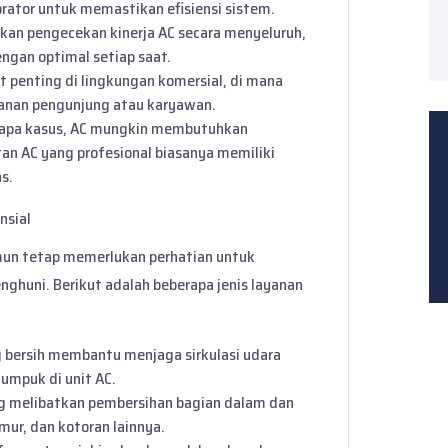
porator untuk memastikan efisiensi sistem.
atkan pengecekan kinerja AC secara menyeluruh,
gan optimal setiap saat.
at penting di lingkungan komersial, di mana
nan pengunjung atau karyawan.
rapa kasus, AC mungkin membutuhkan
n AC yang profesional biasanya memiliki
as.
nsial
mun tetap memerlukan perhatian untuk
ghuni. Berikut adalah beberapa jenis layanan
ng bersih membantu menjaga sirkulasi udara
umpuk di unit AC.
ng melibatkan pembersihan bagian dalam dan
mur, dan kotoran lainnya.