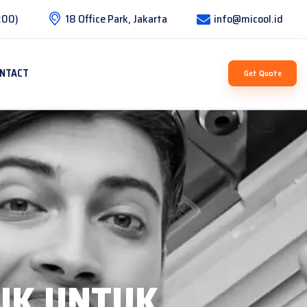
:00)
18 Office Park, Jakarta
info@micool.id
NTACT
Get Quote
IK UNTUK