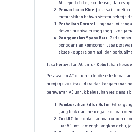
AC seperti filter, kondensor, dan eva
Pemantauan Kinerja
: Jasa ini melib
memastikan bahwa sistem bekerja den
Perbaikan Darurat
: Layanan ini sang
downtime bisa mengganggu kenyama
Penggantian Spare Part
: Pada bebe
penggantian komponen. Jasa perawata
akses ke spare part asli dan berkualit
Jasa Perawatan AC untuk Kebutuhan Reside
Perawatan AC di rumah lebih sederhana na
menjaga kualitas udara dan kenyamanan pen
perawatan AC untuk kebutuhan residensial:
Pembersihan Filter Rutin
: Filter ya
yang baik dan mencegah kotoran men
Cuci AC
: Ini adalah layanan umum ya
luar AC untuk menghilangkan debu, ja