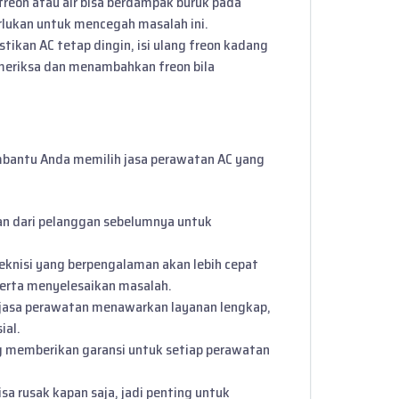
freon atau air bisa berdampak buruk pada
erlukan untuk mencegah masalah ini.
tikan AC tetap dingin, isi ulang freon kadang
emeriksa dan menambahkan freon bila
mbantu Anda memilih jasa perawatan AC yang
asan dari pelanggan sebelumnya untuk
Teknisi yang berpengalaman akan lebih cepat
serta menyelesaikan masalah.
 jasa perawatan menawarkan layanan lengkap,
ial.
ang memberikan garansi untuk setiap perawatan
bisa rusak kapan saja, jadi penting untuk