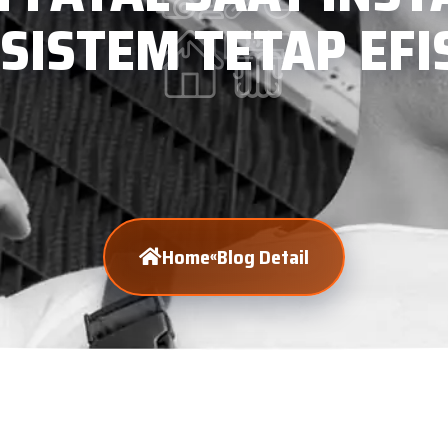
 SISTEM TETAP EFI
Home
Blog Detail
«