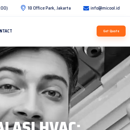
:00)
18 Office Park, Jakarta
info@micool.id
NTACT
Get Quote
LASI HVAC: