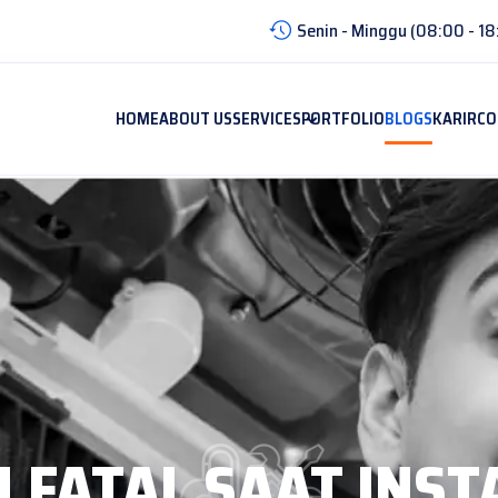
Senin - Minggu (08:00 - 18
HOME
ABOUT US
SERVICES
PORTFOLIO
BLOGS
KARIR
CO
 FATAL SAAT INSTA