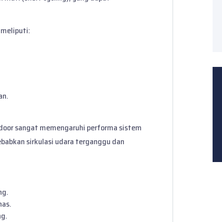
meliputi:
an.
tdoor sangat memengaruhi performa sistem
abkan sirkulasi udara terganggu dan
ng.
nas.
ng.