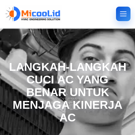
LANGKAH-LANGKAH
CUCI AC YANG
BENAR UNTUK
MENJAGA KINERJA
AC