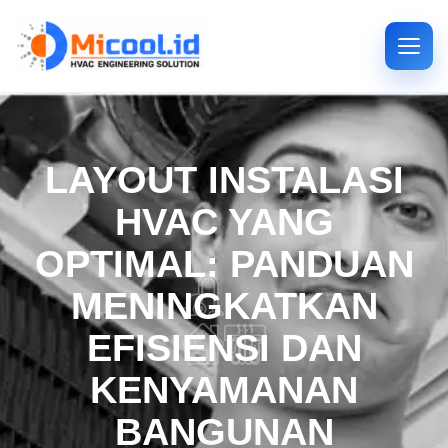
LAYOUT INSTALASI
HVAC YANG
OPTIMAL: PANDUAN
MENINGKATKAN
EFISIENSI DAN
KENYAMANAN
BANGUNAN