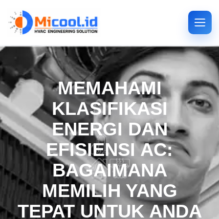
MEMAHAMI
KLASIFIKASI
ENERGI DAN
EFISIENSI AC:
BAGAIMANA
MEMILIH YANG
TEPAT UNTUK ANDA