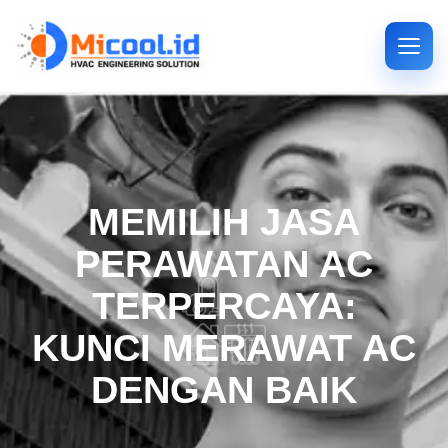
MEMILIH JASA
PERAWATAN AC
TERPERCAYA:
KUNCI MERAWAT AC
DENGAN BAIK