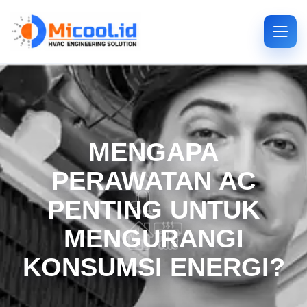
MENGAPA
PERAWATAN AC
PENTING UNTUK
MENGURANGI
KONSUMSI ENERGI?