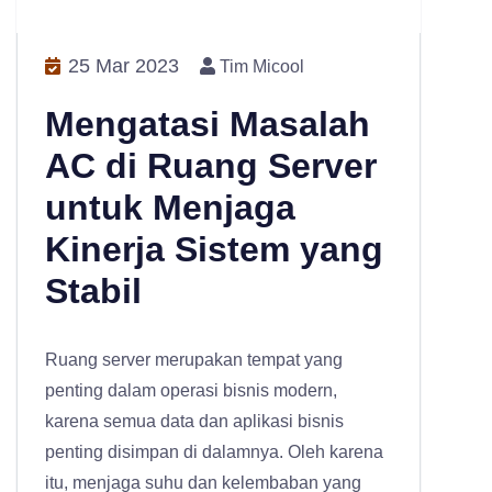
25 Mar 2023
Tim Micool
Mengatasi Masalah
AC di Ruang Server
untuk Menjaga
Kinerja Sistem yang
Stabil
Ruang server merupakan tempat yang
penting dalam operasi bisnis modern,
karena semua data dan aplikasi bisnis
penting disimpan di dalamnya. Oleh karena
itu, menjaga suhu dan kelembaban yang