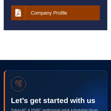
Company Profile
Let’s get started with us
Solusi AC & HVAC profesional untuk kebutuhan bisnis