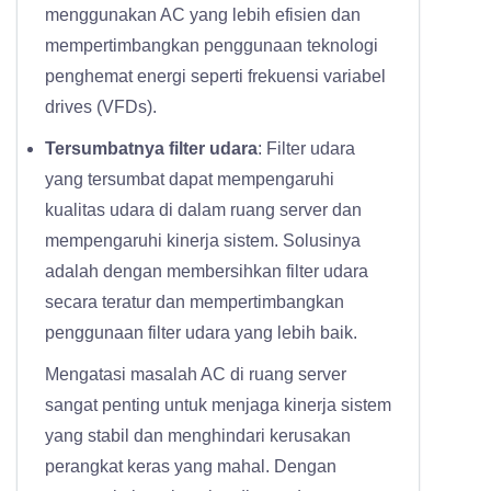
menggunakan AC yang lebih efisien dan
mempertimbangkan penggunaan teknologi
penghemat energi seperti frekuensi variabel
drives (VFDs).
Tersumbatnya filter udara
: Filter udara
yang tersumbat dapat mempengaruhi
kualitas udara di dalam ruang server dan
mempengaruhi kinerja sistem. Solusinya
adalah dengan membersihkan filter udara
secara teratur dan mempertimbangkan
penggunaan filter udara yang lebih baik.
Mengatasi masalah AC di ruang server
sangat penting untuk menjaga kinerja sistem
yang stabil dan menghindari kerusakan
perangkat keras yang mahal. Dengan