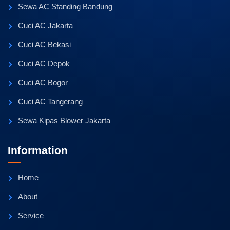
Sewa AC Standing Bandung
Cuci AC Jakarta
Cuci AC Bekasi
Cuci AC Depok
Cuci AC Bogor
Cuci AC Tangerang
Sewa Kipas Blower Jakarta
Information
Home
About
Service