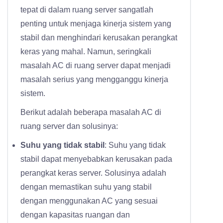
tepat di dalam ruang server sangatlah
penting untuk menjaga kinerja sistem yang
stabil dan menghindari kerusakan perangkat
keras yang mahal. Namun, seringkali
masalah AC di ruang server dapat menjadi
masalah serius yang mengganggu kinerja
sistem.
Berikut adalah beberapa masalah AC di
ruang server dan solusinya:
Suhu yang tidak stabil
: Suhu yang tidak
stabil dapat menyebabkan kerusakan pada
perangkat keras server. Solusinya adalah
dengan memastikan suhu yang stabil
dengan menggunakan AC yang sesuai
dengan kapasitas ruangan dan