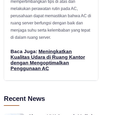
mempertimbangkan tips di atas dan
melakukan perawatan rutin pada AC,
perusahaan dapat memastikan bahwa AC di
ruang server berfungsi dengan baik dan
menjaga suhu serta kelembaban yang tepat
di dalam ruang server.
Baca Juga:
Meningkatkan
Kualitas Udara di Ruang Kantor
dengan Mengoptimalkan
Penggunaan AC
Recent News