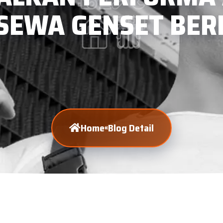
SEWA GENSET BER
Home
Blog Detail
«