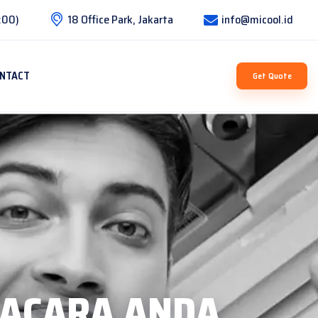
:00)
18 Office Park, Jakarta
info@micool.id
NTACT
Get Quote
ACARA ANDA