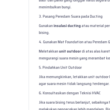
Baut dan panel yang longgar harus segera
menimbulkan bunyi.
3. Pasang Peredam Suara pada Ducting
Gunakan
insulasi ducting
atau material pe
bising.
4. Gunakan Mat Foundation atau Peredam 
Meletakkan
unit outdoor
di atas alas kar
mengurangi suara mesin yang merambat ke l
5. Pindahkan Unit Outdoor
Jika memungkinkan, letakkan unit outdoor l
agar suara mesin tidak langsung terdengar.
6. Konsultasikan dengan Teknisi HVAC
Jika suara bising terus berlanjut, sebaiknya
melakukan pengecekan lebih mendalam. Bisa