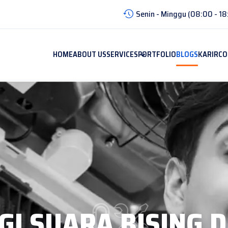
Senin - Minggu (08:00 - 18
HOME
ABOUT US
SERVICES
PORTFOLIO
BLOGS
KARIR
CO
 SUARA BISING D