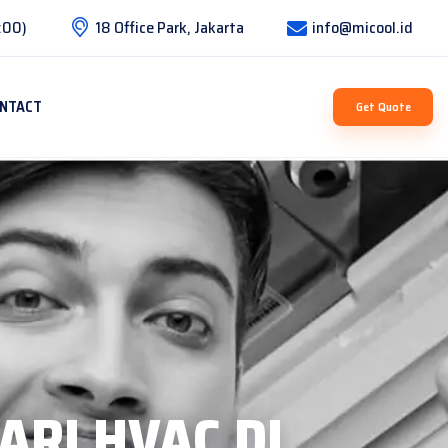
:00)
18 Office Park, Jakarta
info@micool.id
NTACT
Get Quote
ARI HVAC DI