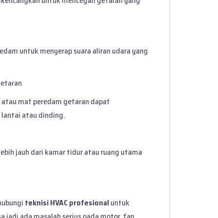
 dikencangkan untuk mencegah getaran yang
redam untuk menyerap suara aliran udara yang
Getaran
et atau mat peredam getaran dapat
antai atau dinding.
ebih jauh dari kamar tidur atau ruang utama
 hubungi
teknisi HVAC profesional
untuk
 jadi ada masalah serius pada motor, fan,