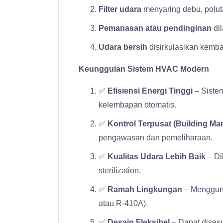
Filter udara
menyaring debu, polut
Pemanasan atau pendinginan
di
Udara bersih
disirkulasikan kemba
Keunggulan Sistem HVAC Modern
✅
Efisiensi Energi Tinggi
– Siste
kelembapan otomatis.
✅
Kontrol Terpusat (Building M
pengawasan dan pemeliharaan.
✅
Kualitas Udara Lebih Baik
– Di
sterilization.
✅
Ramah Lingkungan
– Mengguna
atau R-410A).
✅
Desain Fleksibel
– Dapat dises