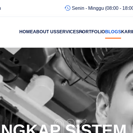
Senin - Minggu (08:00 - 18:0
n
HOME
ABOUT US
SERVICES
PORTFOLIO
BLOGS
KARI
NGKAP SISTEM