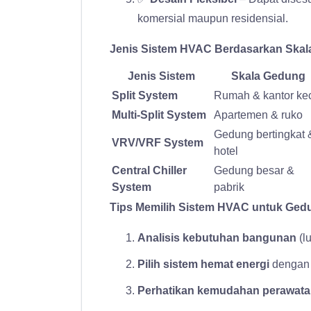
komersial maupun residensial.
Jenis Sistem HVAC Berdasarkan Ska
Jenis Sistem
Skala Gedung
Split System
Rumah & kantor kec
Multi-Split System
Apartemen & ruko
Gedung bertingkat 
VRV/VRF System
hotel
Central Chiller
Gedung besar &
System
pabrik
Tips Memilih Sistem HVAC untuk Ge
Analisis kebutuhan bangunan
(lu
Pilih sistem hemat energi
dengan s
Perhatikan kemudahan perawat