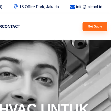
0)
18 Office Park, Jakarta
info@micool.id
R
CONTACT
Get Quote
 HVAC UNTUK