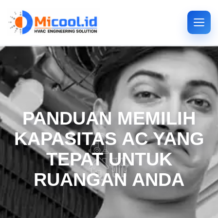
PANDUAN MEMILIH
KAPASITAS AC YANG
TEPAT UNTUK
RUANGAN ANDA