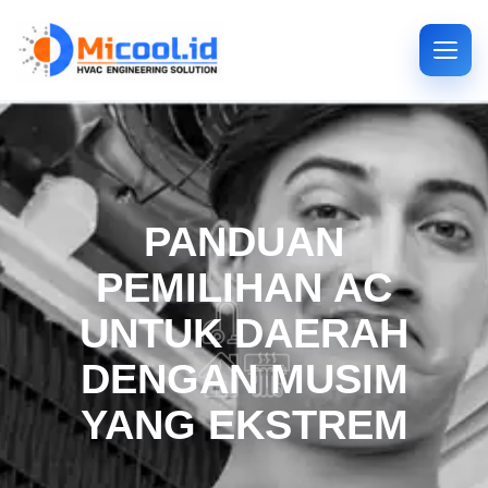
PANDUAN
PEMILIHAN AC
UNTUK DAERAH
DENGAN MUSIM
YANG EKSTREM