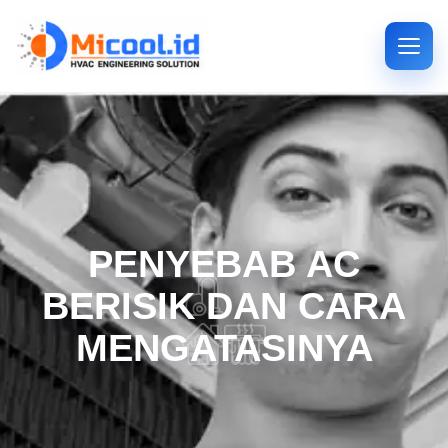
PENYEBAB AC
BERISIK DAN CARA
MENGATASINYA