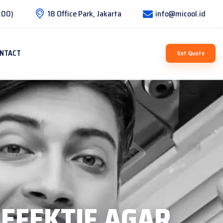
:00)
18 Office Park, Jakarta
info@micool.id
NTACT
Get Quote
EFEKTIF AGAR