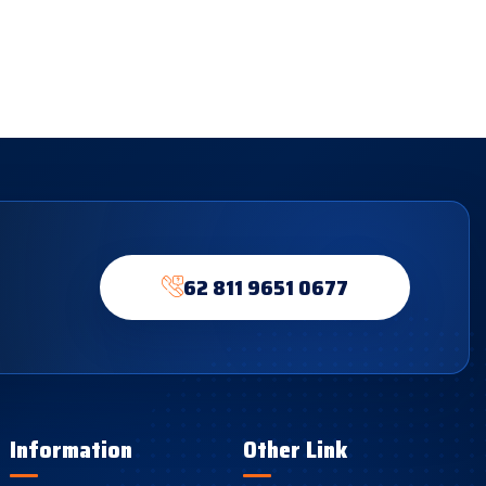
62 811 9651 0677
Information
Other Link