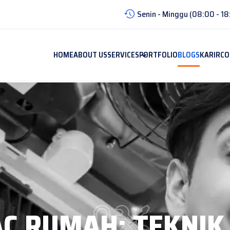
Senin - Minggu (08:00 - 18
HOME
ABOUT US
SERVICES
PORTFOLIO
BLOGS
KARIR
CO
C RUMAH: TEKNIK 