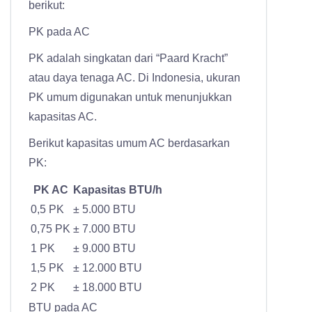
berikut:
PK pada AC
PK adalah singkatan dari “Paard Kracht”
atau daya tenaga AC. Di Indonesia, ukuran
PK umum digunakan untuk menunjukkan
kapasitas AC.
Berikut kapasitas umum AC berdasarkan
PK:
PK AC
Kapasitas BTU/h
0,5 PK
± 5.000 BTU
0,75 PK
± 7.000 BTU
1 PK
± 9.000 BTU
1,5 PK
± 12.000 BTU
2 PK
± 18.000 BTU
BTU pada AC