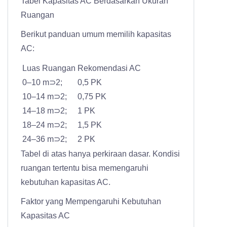
Tabel Kapasitas AC Berdasarkan Ukuran
Ruangan
Berikut panduan umum memilih kapasitas
AC:
Luas Ruangan
Rekomendasi AC
0–10 m⊃2;
0,5 PK
10–14 m⊃2;
0,75 PK
14–18 m⊃2;
1 PK
18–24 m⊃2;
1,5 PK
24–36 m⊃2;
2 PK
Tabel di atas hanya perkiraan dasar. Kondisi
ruangan tertentu bisa memengaruhi
kebutuhan kapasitas AC.
Faktor yang Mempengaruhi Kebutuhan
Kapasitas AC