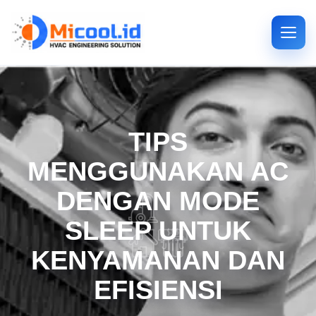
TIPS
MENGGUNAKAN AC
DENGAN MODE
SLEEP UNTUK
KENYAMANAN DAN
EFISIENSI